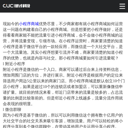
现如今的
小程序商城
优势尽显，不少商家都有就小程序商城如何运营
这一问题在构建着自己的小程序商城。但是想要把小程序做好，还是
得看看商家能不能把流量引进小程序商城，会不会做小程序商城的运
营，并将流量变现，引领市场。在小程序运营时，商家要清楚的知道
小程序是基于微信平台的一款轻应用，而微信是一个大社交平台，是
一个大流量池。其实小程序想要引流并不难，商家要清楚的知道小程
序的优势，也就是内容与社交。那小程序商城要如何引进流量呢？
l 附近小程序
附近小程序是微信的一个入口。商家可以通过后台来上传资料信息，
增加周围门店的方位，并进行展示。附近小程序是根据用户的定位来
筛选用户周边5公里以来的商家门店。而小程序商城是默认创立10个门
店小程序，如果是超过10个的连锁店或者加盟店，可以重新像微信申
请扩量。就目前的情况来看，邻近门店带来的流量是较多的，占总流
量的比例是比较靠前的。但是邻近小程序上线越多，流量分流作用就
会表现的很明显。
l 微信群聊
因为小程序是基于微信的，所以可以利用微信这个拥有数十亿用户的
大社交平台的社交关系来吸引客源，增加流量。用户可以轻松的将小
程序分享到多个微信群聊中，在带动其他用户去运用分享小程序。