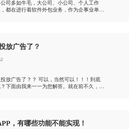
络公司多如牛毛，大公司、小公司、个人工作
人，都在进行着软件外包业务，作为企事业单位
求，这时就要擦亮眼睛了，不同的公司，自然他
所不同，那么究竟怎样从茫茫大海中找到合适的
投放广告了？
52
投放广告了？？ 可以，当然可以！！！到底
呢？下面由我来一一为您解答。就在前不久，微
程序(包括小游戏)的广告组件已经全量开放
 APP，有哪些功能不能实现！