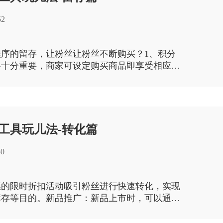
52
序的留存，让粉丝让粉丝不断购买？1、积分
略十分重要，商家可设定购买商品即享受相应的
00 元即可得 100 积分，同时下次购买时，可通
如
工具玩儿法-转化篇
30
惠的限时折扣活动吸引粉丝进行快速转化，实现
库存等目的。新品推广：新品上市时，可以通过
次营销推广，了解市场对新品的接受程度，以便
他促销活动。