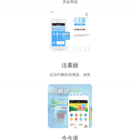
美妆商城
法素丽
运动代餐防伪溯源、抽奖
今今派