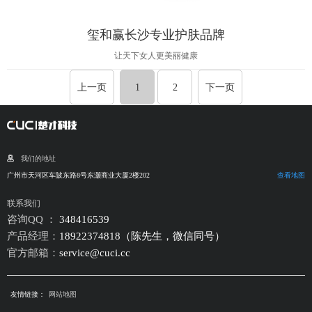
玺和赢长沙专业护肤品牌
让天下女人更美丽健康
上一页
1
2
下一页
我们的地址
广州市天河区车陂东路8号东灏商业大厦2楼202
查看地图
联系我们
咨询QQ ：
348416539
产品经理：
18922374818（陈先生，微信同号）
官方邮箱：
service@cuci.cc
友情链接：
网站地图