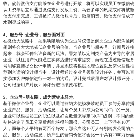
收。倘若微信支付能够在企业号进行开放，将可以实现员工在微信确
认工资单后立即通过微信支付发放工资。马云多年的夙愿或许将被微
信支付来完成。工资被打入微信账号后，微店消费、微信支付便成了
水到渠成的事，
4、服务号+企业号，服务面对面
在微信大战略中，如果狭隘地认为企业号仅仅是解决企业内部沟通问
题则将会大大地减低企业号的价值。当企业号与服务号、订阅号连接
起来，就会延伸出许多新的玩法。譬如某以定制类产品为主导的家居
企业，以往用户只能通过实体店进行需求提交，而现在通过微信服务
号能够直接提交设计申请，并且系统将根据地理位置以及需求属性推
荐到合适的设计师当中，设计师通过企业号领取设计任务，并可以直
接添加客户微信进行一对一的沟通。设计完成后用户对设计师评分，
公司根据用户对设计师评分进行绩效考核。
5、企业号+朋友圈，成为营销主阵地
基于微信企业号，企业可以通过营销大使模块鼓励员工参与分享传播
企业产品、服务、活动信息，让每个员工都成为公司“水军”的一员。
企业可以根据员工的职位以及好友数量来界定“水军”级别，不同的级
别将决定了员工分享后所能获得的回报。公司员工、上下游有10万
人，而每个人平均有两百个好友，那么当这10万人分别转发公司的产
品、服务、活动信息，所产生的营销价值将会比一个具有2000万粉丝