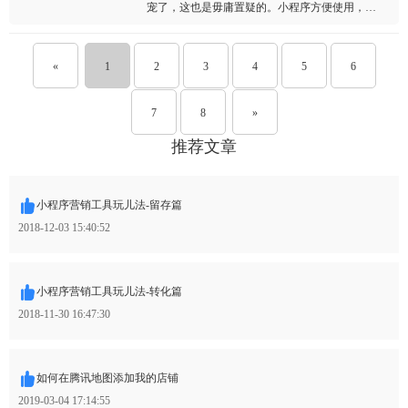
宠了，这也是毋庸置疑的。小程序方便使用，操
作简单，也无需下载安装等优势，所以逐渐有越
来越多的企业商家都加入到小程序这一行列里
了，并将此作为企业的核心力量，甚至成功的转
«
1
2
3
4
5
6
型了。
7
8
»
推荐文章
小程序营销工具玩儿法-留存篇
2018-12-03 15:40:52
小程序营销工具玩儿法-转化篇
2018-11-30 16:47:30
如何在腾讯地图添加我的店铺
2019-03-04 17:14:55