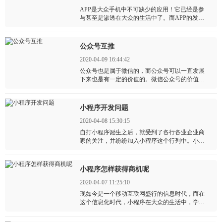
APP是大众手机中不可缺少的应用！它已经是参
与甚至是渗透在大众的生活中了。而APP的发展
离不开它的运营。APP的运营分为线上与线下两
种。线上运营也是运营人最常见接触最多的一种
推广的方式了！
公众号互推
2020-04-09 16:44:42
公众号也是属于微信的，而公众号可以一直发展
下来也是有一定的价值的。微信公众号的价值在
于粉丝量，吸粉对于公众号来讲很重要。日常见
到的吸粉方式发布文章，做活动等，但不仅仅有
这些方式，还可以通过互推的方式来获取阅读量
小程序开发问题
还有粉丝量。
2020-04-08 15:30:15
自打小程序诞生之后，就受到了各行各业企业商
家的关注，并纷纷加入小程序这个行列中。小程
序作为微信这个大生态里的重要一部分，如果小
程序好好发挥优势，将会给企业商家带来更多的
帮助。
小程序怎样获得商机呢
2020-04-07 11:25:10
现如今是一个移动互联网盛行的信息时代，而在
这个信息化时代，小程序在大众的生活中，学习
中，工作中无疑是带来了许多的便利。而微信就
是这个时代的“大佬”，不管是小程序还是公众号都