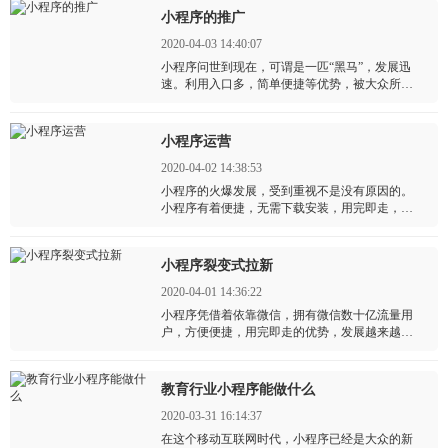
给微信添加了许多的色彩。
小程序的推广
2020-04-03 14:40:07
小程序问世到现在，可谓是一匹“黑马”，发展迅
速。利用入口多，简单便捷等优势，被大众所认
识，也受到了各行各业企业商家的青睐，甚至给
企业商家带来了许多的盈利！许多企业商家开发
小程序是想要换一种新的营销方式。
小程序运营
2020-04-02 14:38:53
小程序的火爆发展，受到重视不是没有原因的。
小程序有着便捷，无需下载安装，用完即走，流
量入口多的优势，受到了各行各业的企业商家的
喜爱，更是为企业商家带来了许多的红利，但是
也是有许多商家开发了小程序，却不知道该怎么
小程序裂变式拉新
运营，不知道该怎么使用它？
2020-04-01 14:36:22
小程序凭借着依靠微信，拥有微信数十亿流量用
户，方便便捷，用完即走的优势，发展越来越火
爆。各行各业也慢慢的加入到小程序，并在小程
序下了许多的功夫。现如今的小程序热门程度可
谓是越来越高！
教育行业小程序能做什么
2020-03-31 16:14:37
在这个移动互联网时代，小程序已经是大众的新