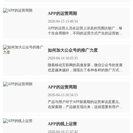
共享等，这都是依靠社群，公众号，礼券等营销
方式。
APP的运营周期
2020-04-15 15:49:54
APP的运营人员在运营上涉及的范围比较广，每
个生命周期中，不同的运营方式产生的运营效果
不同，但是只要用对了方式，才可以使APP的运
行正常，甚至达到自运营。上一篇小编讲述了
APP的探索期，但是除了探索期，APP还有成长
如何加大公众号的推广力度
期，成熟期还有衰退期。
2020-04-14 16:03:35
随着移动互联网的高速发展，微信公众号的发展
也是越来越好，涌现出了各种各样的推广方式。
微信公众号在做品牌推广时是有很有的竞争的。
APP的运营周期
2020-04-13 16:34:15
产品与用户对于APP探索期的运营来说是重点。
在探索期，产品被呈现出来，这就需要有用户的
参与的，考验产品，验证产品。在这阶段，就需
要有“种子用户”，也就是产品最需人群。而产品一
但上线，后期就会有大量的用户进入，而如果内
APP的线上运营
容杂乱无章，就会影响到用户的体验与印象，所
2020-04-10 17:47:42
以在这期间，内容的调性要确定好。