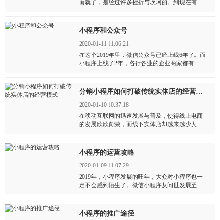
而就了，是经过许多挫折与坎坷的。到现在有许
多各行各业的企业商家争先恐后的选择开发小程
序，也是看中了小程序的大好前景，而小程序吸
引企业商家的还有它的分销功能。
小程序和公众号
2020-01-11 11:06:21
在这个2019年里，微信公众号已经上线6年了。而
小程序上线了2年，各行各业的企业商家都有一个
属于自己企业的公众号，并通过公众号来运营推
广自己的商品还有品牌，因此达到营销的目的。
分销小程序如何打破传统实体店的经营模式
2020-01-10 10:37:18
在移动互联网的迅速发展与普及，使得线上电商
的发展欣欣向荣，而线下实体店却越来越少人去
光顾，店铺的租金又很高的，又有着同行竞争，
线上的竞争，还有客源也逐渐减少，越来越多的
实体店门店走向倒闭。
小程序的运营攻略
2020-01-09 11:07:29
2019年，小程序发展的旺年，大众对小程序也一
定不会感到陌生了。微信小程序从问世发展至
今，现平均日活动率达2.5亿人，用户的总数也达9
亿人左右。
小程序的推广途径